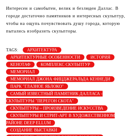
Интересен и самобытен, велик и безлюден Даллас. В
городе достаточно памятников и интересных скульптур,
чтобы на ощупь почувствовать душу города, которую
пытались изобразить скульпторы.
TAGS:
АРХИТЕКТУРА
АРХИТЕКТУРНЫЕ ОСОБЕННОСТИ
ИСТОРИЯ
КЕНОТАФ
КОМПЛЕКС СКУЛЬПТУР
МЕМОРИАЛ
МЕМОРИАЛ ДЖОНА ФИЦДЖЕРАЛЬДА КЕННЕДИ
ПАРК "ГЛАЗНОЕ ЯБЛОКО"
САМЫЙ ИЗВЕСТНЫЙ ПАМЯТНИК ДАЛЛАСА -
СКУЛЬПТУРЫ "ПЕРЕГОН СКОТА"
СКУЛЬПТУРЫ – ПРОИЗВЕДЕНИЕ ИСКУССТВА
СКУЛЬПТУРЫ И СТРИТ-АРТ В ХУДОЖЕСТВЕННОМ
РАЙОНЕ DEEP ELLUM
СОЗДАНИЕ ВЫСТАВКИ