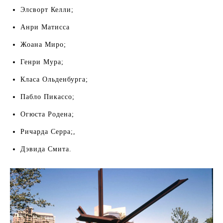
Элсворт Келли;
Анри Матисса
Жоана Миро;
Генри Мура;
Класа Ольденбурга;
Пабло Пикассо;
Огюста Родена;
Ричарда Серра;,
Дэвида Смита.