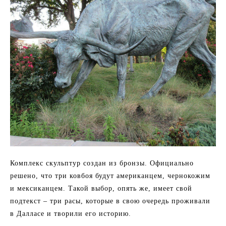
Комплекс скульптур создан из бронзы. Официально
решено, что три ковбоя будут американцем, чернокожим
и мексиканцем. Такой выбор, опять же, имеет свой
подтекст – три расы, которые в свою очередь проживали
в Далласе и творили его историю.