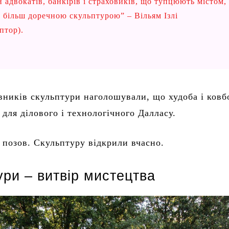
 адвокатів, банкірів і страховиків, що тупцюють містом,
и більш доречною скульптурою” – Вільям Ізлі
ьптор).
вників скульптури наголошували, що худоба і ковб
 для ділового і технологічного Далласу.
 позов. Скульптуру відкрили вчасно.
ри – витвір мистецтва