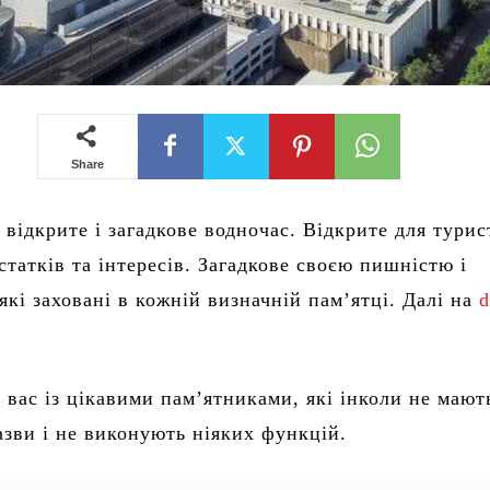
Share
 відкрите і загадкове водночас. Відкрите для турис
 статків та інтересів. Загадкове своєю пишністю і
які заховані в кожній визначній пам’ятці. Далі на
d
вас із цікавими пам’ятниками, які інколи не мают
азви і не виконують ніяких функцій.