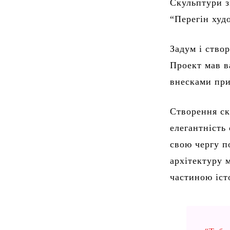
Скульптури зв
“Перегін худ
Задум і ство
Проект мав в
внесками при
Створення ск
елегантність
свою чергу п
архітектуру 
частиною іст