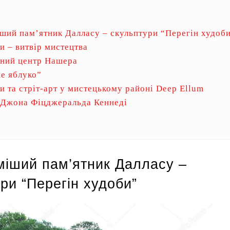
ший пам’ятник Далласу – скульптури “Перегін худоб
и – витвір мистецтва
ний центр Нашера
е яблуко”
и та стріт-арт у мистецькому районі Deep Ellum
 Джона Фіцджеральда Кеннеді
міший пам’ятник Далласу –
ри “Перегін худоби”