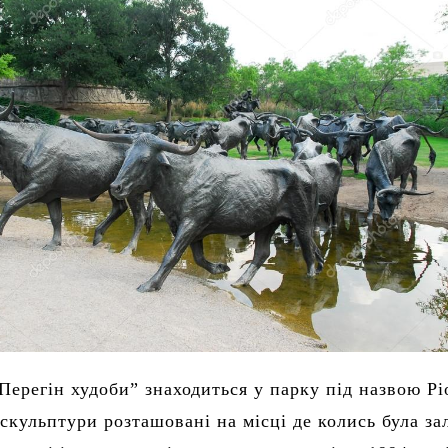
Перегін худоби” знаходиться у парку під назвою Pi
 скульптури розташовані на місці де колись була за