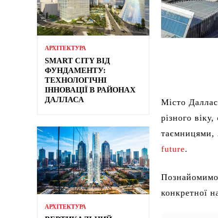
АРХІТЕКТУРА
SMART CITY ВІД
ФУНДАМЕНТУ:
ТЕХНОЛОГІЧНІ
ІННОВАЦІЇ В РАЙОНАХ
ДАЛЛАСА
Місто Даллас
різного віку,
таємницями, 
future
.
Познайомимо 
конкретної н
АРХІТЕКТУРА