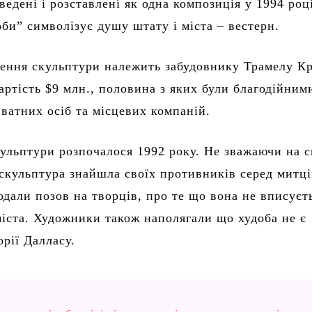
едені і розставлені як одна композиція у 1994 роц
оби” символізує душу штату і міста – вестерн.
рення скульптури належить забудовнику Трамелу Кр
артість $9 млн., половина з яких були благодійним
ватних осіб та місцевих компаній.
ульптури розпочалося 1992 року. Не зважаючи на 
 скульптура знайшла своїх противників серед митці
одали позов на творців, про те що вона не вписуєт
міста. Художники також наполягали що худоба не є
орії Далласу.