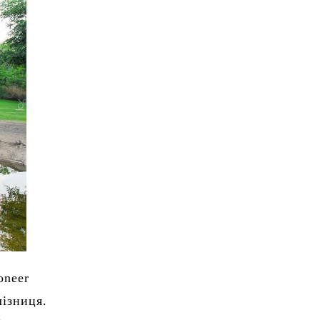
oneer
лізниця.