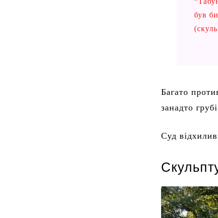
“Табун
був б
(скул
Багато проти
занадто грубі
Суд відхилив
Скульпту