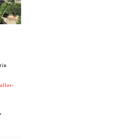
тів
allas-
ь