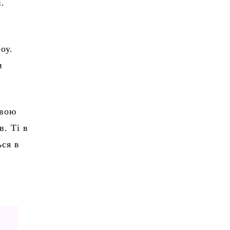
і.
оу.
и
свою
в. Ті в
ься в