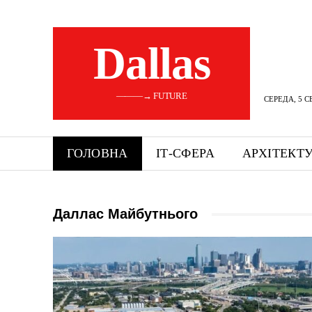
Dallas
———→ FUTURE
СЕРЕДА, 5 С
ГОЛОВНА
ІТ-СФЕРА
АРХІТЕКТ
Даллас Майбутнього