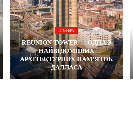
ІТ-СФЕРА
REUNION TOWER — ОДНА З
НАЙВІДОМІШИХ
АРХІТЕКТУРНИХ ПАМ’ЯТОК
ДАЛЛАСА