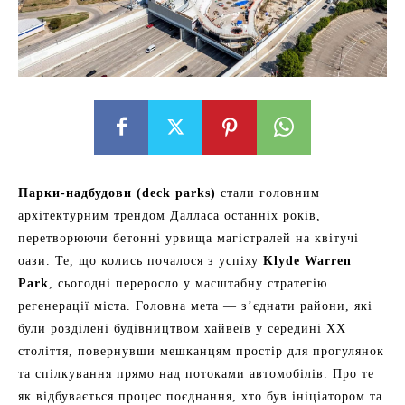
Парки-надбудови (deck parks)
стали головним
архітектурним трендом Далласа останніх років,
перетворюючи бетонні урвища магістралей на квітучі
оази. Те, що колись почалося з успіху
Klyde Warren
Park
, сьогодні переросло у масштабну стратегію
регенерації міста. Головна мета — з’єднати райони, які
були розділені будівництвом хайвеїв у середині XX
століття, повернувши мешканцям простір для прогулянок
та спілкування прямо над потоками автомобілів. Про те
як відбувається процес поєднання, хто був ініціатором та