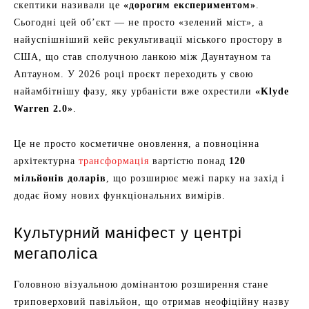
скептики називали це
«дорогим експериментом»
.
Сьогодні цей об’єкт — не просто «зелений міст», а
найуспішніший кейс рекультивації міського простору в
США, що став сполучною ланкою між Даунтауном та
Аптауном. У 2026 році проєкт переходить у свою
найамбітнішу фазу, яку урбаністи вже охрестили
«Klyde
Warren 2.0»
.
Це не просто косметичне оновлення, а повноцінна
архітектурна
трансформація
вартістю понад
120
мільйонів доларів
, що розширює межі парку на захід і
додає йому нових функціональних вимірів.
Культурний маніфест у центрі
мегаполіса
Головною візуальною домінантою розширення стане
триповерховий павільйон, що отримав неофіційну назву