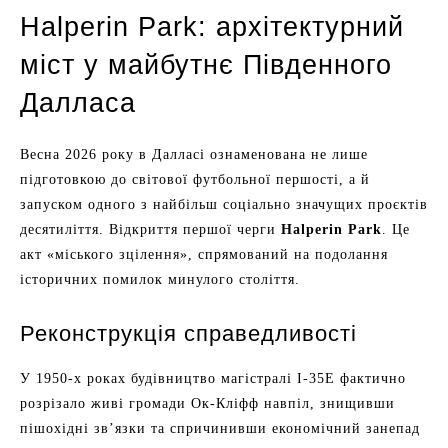
Halperin Park: архітектурний
міст у майбутнє Південного
Далласа
Весна 2026 року в Далласі ознаменована не лише
підготовкою до світової футбольної першості, а й
запуском одного з найбільш соціально значущих проєктів
десятиліття. Відкриття першої черги
Halperin Park
. Це
акт «міського зцілення», спрямований на подолання
історичних помилок минулого століття.
Реконструкція справедливості
У 1950-х роках будівництво магістралі I-35E фактично
розрізало живі громади Ок-Кліфф навпіл, знищивши
пішохідні зв’язки та спричинивши економічний занепад