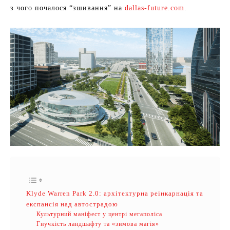
з чого почалося “зшивання” на
dallas-future.com
.
Klyde Warren Park 2.0: архітектурна реінкарнація та
експансія над автострадою
Культурний маніфест у центрі мегаполіса
Гнучкість ландшафту та «зимова магія»