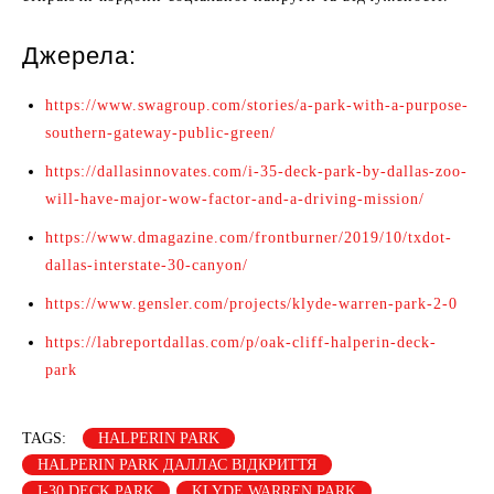
Джерела:
https://www.swagroup.com/stories/a-park-with-a-purpose-
southern-gateway-public-green/
https://dallasinnovates.com/i-35-deck-park-by-dallas-zoo-
will-have-major-wow-factor-and-a-driving-mission/
https://www.dmagazine.com/frontburner/2019/10/txdot-
dallas-interstate-30-canyon/
https://www.gensler.com/projects/klyde-warren-park-2-0
https://labreportdallas.com/p/oak-cliff-halperin-deck-
park
TAGS:
HALPERIN PARK
HALPERIN PARK ДАЛЛАС ВІДКРИТТЯ
I-30 DECK PARK
KLYDE WARREN PARK