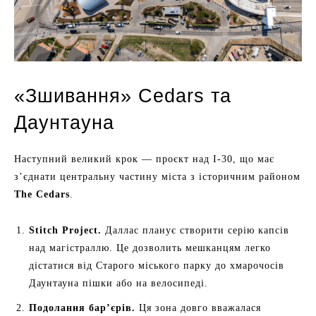
«Зшивання» Cedars та
Даунтауна
Наступний великий крок — проєкт над I-30, що має
з’єднати центральну частину міста з історичним районом
The Cedars
.
Stitch Project.
Даллас планує створити серію капсів
над магістраллю. Це дозволить мешканцям легко
дістатися від Старого міського парку до хмарочосів
Даунтауна пішки або на велосипеді.
Подолання бар’єрів.
Ця зона довго вважалася