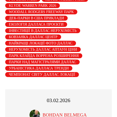
KLYDE WARREN PARK 2026
WOODALL RODGERS FREEWAY ПАРК
ДЕК-ПАРКИ В США ПРИКЛАДИ
ЕКОЛОГІЯ ДАЛЛАСА ПРОЄКТИ
ІНВЕСТИЦІЇ В ДАЛЛАС НЕРУХОМІСТЬ
КОВЗАНКА ДАЛЛАС ЦЕНТР
НАЙКРАЩІ ЛОКАЦІЇ ФОТО ДАЛЛАС
НЕРУХОМІСТЬ ДАЛЛАС АПТАУН ЦІНИ
ПАРК КЛАЙДА ВОРРЕНА РОЗШИРЕННЯ
ПАРКИ НАД МАГІСТРАЛЯМИ ДАЛЛАС
УРБАНІСТИКА ДАЛЛАСА ТРЕНДИ
ЧЕМПІОНАТ СВІТУ ДАЛЛАС ЛОКАЦІЇ
03.02.2026
BOHDAN BELMEGA