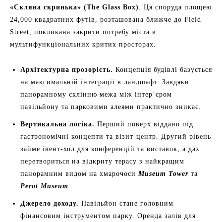
«Скляна скринька» (The Glass Box)
. Ця споруда площею
24,000 квадратних футів, розташована ближче до Field
Street, покликана закрити потребу міста в
мультифункціональних критих просторах.
Архітектурна прозорість.
Концепція будівлі базується
на максимальній інтеграції в ландшафт. Завдяки
панорамному склінню межа між інтер’єром
павільйону та парковими алеями практично зникає.
Вертикальна логіка.
Перший поверх віддано під
гастрономічні концепти та візит-центр. Другий рівень
займе івент-хол для конференцій та виставок, а дах
перетвориться на відкриту терасу з найкращим
панорамним видом на хмарочоси
Museum Tower
та
Perot Museum
.
Джерело доходу.
Павільйон стане головним
фінансовим інструментом парку. Оренда залів для