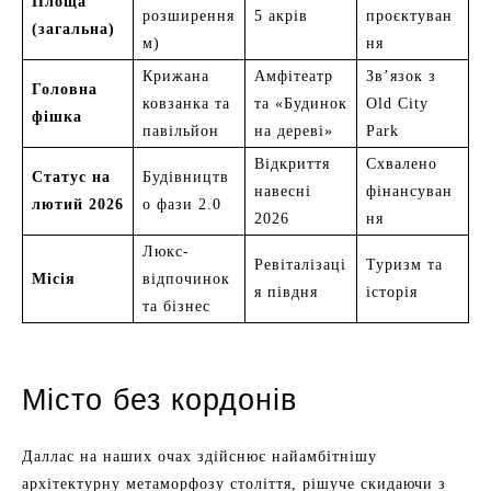
Площа
розширення
5 акрів
проєктуван
(загальна)
м)
ня
Крижана
Амфітеатр
Зв’язок з
Головна
ковзанка та
та «Будинок
Old City
фішка
павільйон
на дереві»
Park
Відкриття
Схвалено
Статус на
Будівництв
навесні
фінансуван
лютий 2026
о фази 2.0
2026
ня
Люкс-
Ревіталізаці
Туризм та
Місія
відпочинок
я півдня
історія
та бізнес
Місто без кордонів
Даллас на наших очах здійснює найамбітнішу
архітектурну метаморфозу століття, рішуче скидаючи з