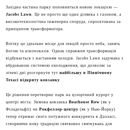
Західна частина парку поповниться новою локацією —
Jacobs Lawn
. Це не просто ще одна ділянка з газоном, а
високотехнологічна інженерна споруда, спроєктована за
принципом трансформатора.
Влітку це ідеальне місце для лекцій просто неба, занять
йогою та кінопоказів. Однак справжня трансформація
відбувається з настанням холодів. Jacobs Lawn задумана з
вбудованою системою охолодження, що дозволяє за
лічені дні розгорнути тут
найбільшу в Північному
Техасі відкриту ковзанку
.
Це рішення перетворює парк на цілорічний курорт у
центрі міста. Зимова ковзанка
Boathouse Row
(як у
Філадельфії) чи
Рокфеллер-центру
(як у Нью-Йорку)
тепер отримає свого потужного конкурента в Далласі,
створюючи нову традицію святкових святкувань для