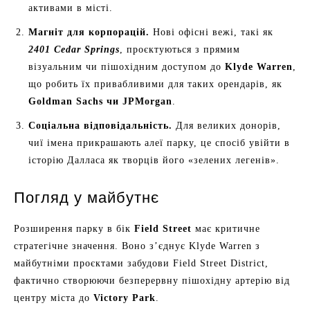
активами в місті.
Магніт для корпорацій.
Нові офісні вежі, такі як
2401 Cedar Springs
, проєктуються з прямим
візуальним чи пішохідним доступом до
Klyde Warren
,
що робить їх привабливими для таких орендарів, як
Goldman Sachs чи JPMorgan
.
Соціальна відповідальність.
Для великих донорів,
чиї імена прикрашають алеї парку, це спосіб увійти в
історію Далласа як творців його «зелених легенів».
Погляд у майбутнє
Розширення парку в бік
Field Street
має критичне
стратегічне значення. Воно з’єднує Klyde Warren з
майбутніми проєктами забудови Field Street District,
фактично створюючи безперервну пішохідну артерію від
центру міста до
Victory Park
.