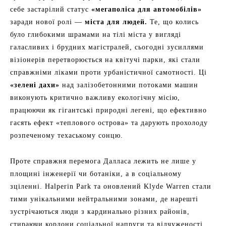
себе застарілий статус
«мегаполіса для автомобілів»
заради нової ролі —
міста для людей.
Те, що колись
було глибокими шрамами на тілі міста у вигляді
галасливих і брудних магістралей, сьогодні зусиллями
візіонерів перетворюється на квітучі парки, які стали
справжніми ліками проти урбаністичної самотності. Ці
«зелені дахи»
над залізобетонними потоками машин
виконують критично важливу екологічну місію,
працюючи як гігантські природні легені, що ефективно
гасять ефект «теплового острова» та дарують прохолоду
розпеченому техаському сонцю.
Проте справжня перемога Далласа лежить не лише у
площині інженерії чи ботаніки, а в соціальному
зціленні. Halperin Park та оновлений Klyde Warren стали
тими унікальними нейтральними зонами, де нарешті
зустрічаються люди з кардинально різних районів,
стираючи кордони соціальної напруги та відчуженості.