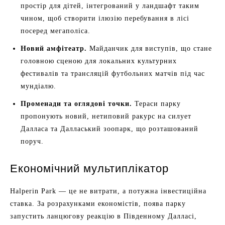
простір для дітей, інтегрований у ландшафт таким
чином, щоб створити ілюзію перебування в лісі
посеред мегаполіса.
Новий амфітеатр.
Майданчик для виступів, що стане
головною сценою для локальних культурних
фестивалів та трансляцій футбольних матчів під час
мундіалю.
Променади та оглядові точки.
Тераси парку
пропонують новий, нетиповий ракурс на силует
Далласа та Далласький зоопарк, що розташований
поруч.
Економічний мультиплікатор
Halperin Park — це не витрати, а потужна інвестиційна
ставка. За розрахунками економістів, поява парку
запустить ланцюгову реакцію в Південному Далласі,