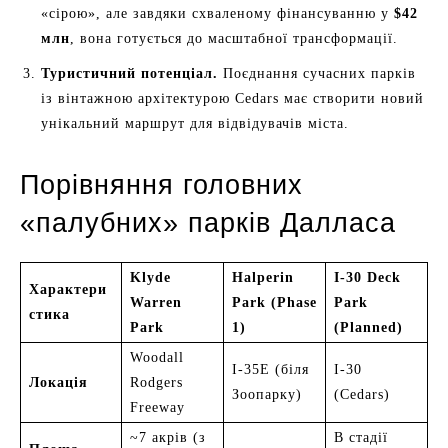
«сірою», але завдяки схваленому фінансуванню у
$42
млн
, вона готується до масштабної трансформації.
Туристичний потенціал.
Поєднання сучасних парків
із вінтажною архітектурою Cedars має створити новий
унікальний маршрут для відвідувачів міста.
Порівняння головних
«палубних» парків Далласа
Klyde
Halperin
I-30 Deck
Характери
Warren
Park (Phase
Park
стика
Park
1)
(Planned)
Woodall
I-35E (біля
I-30
Локація
Rodgers
Зоопарку)
(Cedars)
Freeway
~7 акрів (з
В стадії