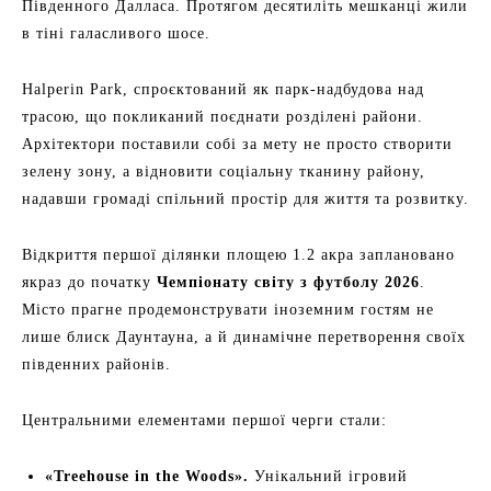
Південного Далласа. Протягом десятиліть мешканці жили
в тіні галасливого шосе.
Halperin Park, спроєктований як парк-надбудова над
трасою, що покликаний поєднати розділені райони.
Архітектори поставили собі за мету не просто створити
зелену зону, а відновити соціальну тканину району,
надавши громаді спільний простір для життя та розвитку.
Відкриття першої ділянки площею 1.2 акра заплановано
якраз до початку
Чемпіонату світу з футболу 2026
.
Місто прагне продемонструвати іноземним гостям не
лише блиск Даунтауна, а й динамічне перетворення своїх
південних районів.
Центральними елементами першої черги стали:
«Treehouse in the Woods».
Унікальний ігровий