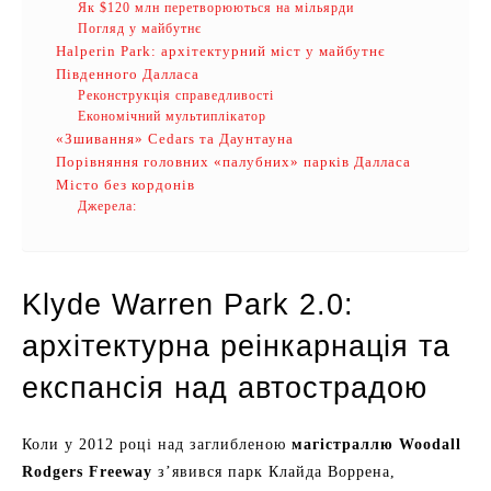
Як $120 млн перетворюються на мільярди
Погляд у майбутнє
Halperin Park: архітектурний міст у майбутнє
Південного Далласа
Реконструкція справедливості
Економічний мультиплікатор
«Зшивання» Cedars та Даунтауна
Порівняння головних «палубних» парків Далласа
Місто без кордонів
Джерела:
Klyde Warren Park 2.0:
архітектурна реінкарнація та
експансія над автострадою
Коли у 2012 році над заглибленою
магістраллю Woodall
Rodgers Freeway
з’явився парк Клайда Воррена,