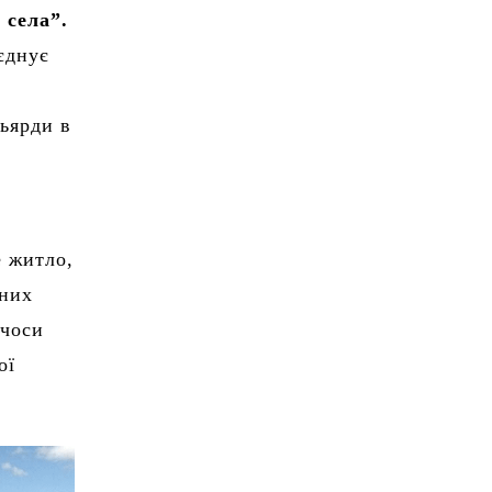
 села”.
оєднує
ьярди в
е житло,
дних
очоси
ої