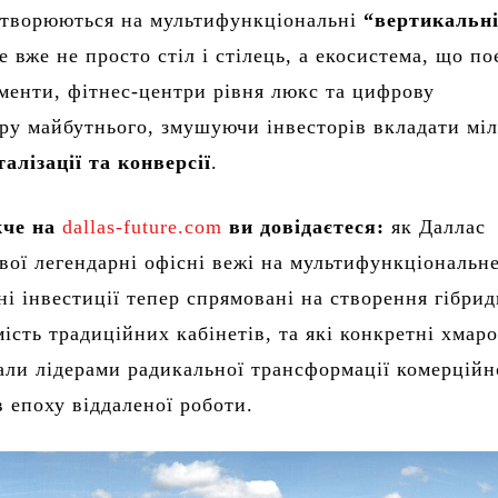
етворюються на мультифункціональні
“вертикальні
 вже не просто стіл і стілець, а екосистема, що п
аменти, фітнес-центри рівня люкс та цифрову
ру майбутнього, змушуючи інвесторів вкладати міл
талізації та конверсії
.
жче на
dallas-future.com
ви довідаєтеся:
як Даллас
вої легендарні офісні вежі на мультифункціональн
ні інвестиції тепер спрямовані на створення гібри
мість традиційних кабінетів, та які конкретні хмар
али лідерами радикальної трансформації комерційн
в епоху віддаленої роботи.