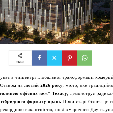
Share
уває в епіцентрі глобальної трансформації комерці
 Станом на
лютий 2026 року
, місто, яке традиційн
толицею офісних веж” Техасу
, демонструє радика
о
гібридного формату праці.
Поки старі бізнес-цен
 рекордною вакантністю, нові хмарочоси Даунтауна