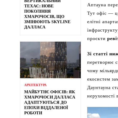
ВЕРТИКАЛЬНИЙ
Аптауна пер
ТЕХАС: НОВЕ
ПОКОЛІННЯ
Тут офіс — це
ХМАРОЧОСІВ, ЩО
елітні апарт
ЗМІНЮЮТЬ SKYLINE
ДАЛЛАСА
інфраструкту
проєкти
реві
Зі статті ни
перетворює с
чому мільярд
екосистем за
АРХІТЕКТУРА
Даунтауна ст
МАЙБУТНЄ ОФІСІВ: ЯК
нерухомості 
ХМАРОЧОСИ ДАЛЛАСА
АДАПТУЮТЬСЯ ДО
ЕПОХИ ВІДДАЛЕНОЇ
РОБОТИ