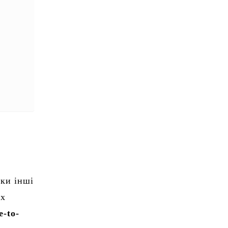
ки інші
их
e-to-