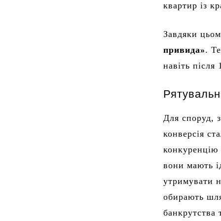
квартир із к
Завдяки цьом
привида»
. Т
навіть після 
Рятувальн
Для споруд, 
конверсія ст
конкуренцію 
вони мають і
утримувати н
обирають шля
банкрутства 