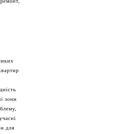
 ремонт,
ликих
квартир
дність
ні зони
блему,
учасні
ри для