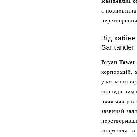
Residential c
а повноцінна
перетворення
Від кабіне
Santander
Bryan Tower
корпорацій, 
у колишні оф
споруди вима
полягала у в
зазвичай зал
перетворивши
спортзали та