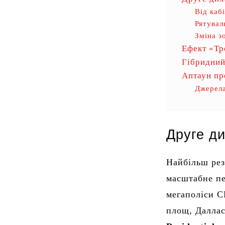
Від каб
Рятувал
Зміна з
Ефект «Т
Гібридний
Аптаун пр
Джерела
Друге д
Найбільш рез
масштабне п
мегаполіси 
площ, Даллас