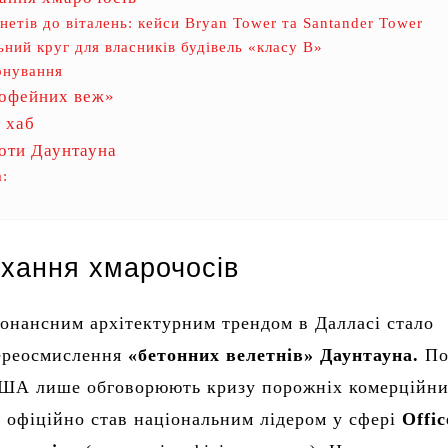
інетів до віталень: кейси Bryan Tower та Santander Tower
ьний круг для власників будівель «класу B»
онування
рофейних веж»
 хаб
оти Даунтауна
:
ихання хмарочосів
онансним архітектурним трендом в Далласі стало
ереосмислення
«бетонних велетнів» Даунтауна.
По
США лише обговорюють кризу порожніх комерційн
 офіційно став національним лідером у сфері
Offic