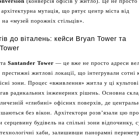
onversion
(конверсія офісів у житло). Це не просто
 архітектурна мутація, що рятує центр міста від
 на «музей порожніх стільців».
тів до віталень: кейси Bryan Tower та
 Tower
та
Santander Tower
— це вже не просто адреси ве
а престижні житлові локації, що інтегрували сотні 
існі зони. Процес «вживлення» житла у ці культові
гав радикальних інженерних рішень. Основна скла
еличезній «глибині» офісних поверхів, де централь
ишаються без вікон. Архітектори розв’язали цю про
 серцевину будівель на спільні зони відпочинку, с
 технологічні хаби, залишивши панорамні перимет