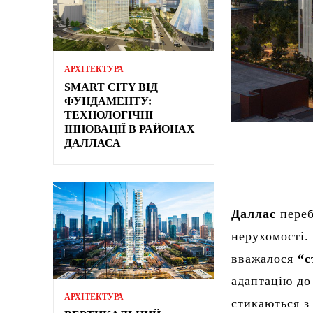
АРХІТЕКТУРА
SMART CITY ВІД
ФУНДАМЕНТУ:
ТЕХНОЛОГІЧНІ
ІННОВАЦІЇ В РАЙОНАХ
ДАЛЛАСА
Даллас
переб
нерухомості.
вважалося
“с
адаптацію д
АРХІТЕКТУРА
стикаються з