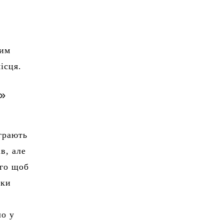
ним
ісця.
B»
грають
в, але
ого щоб
ики
ло у