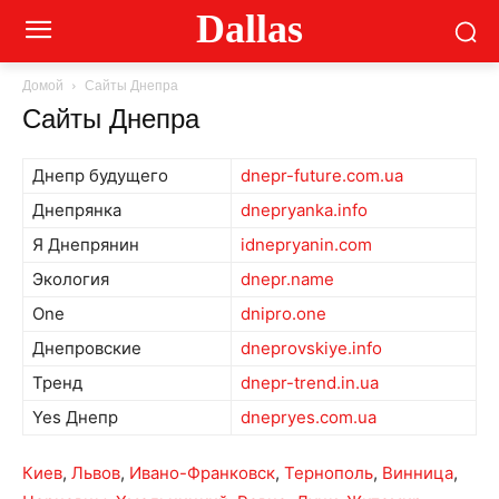
Dallas
Домой
Сайты Днепра
Сайты Днепра
Днепр будущего
dnepr-future.com.ua
Днепрянка
dnepryanka.info
Я Днепрянин
idnepryanin.com
Экология
dnepr.name
One
dnipro.one
Днепровские
dneprovskiye.info
Тренд
dnepr-trend.in.ua
Yes Днепр
dnepryes.com.ua
Киев
,
Львов
,
Ивано-Франковск
,
Тернополь
,
Винница
,