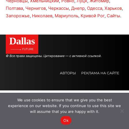
Черновцы
,
Хмельницкий
,
Ровно
,
Луцк
,
Житомир
,
Полтава
,
Чернигов
,
Черкассы
,
Днепр
,
Одесса
,
Харьков
,
Запорожье
,
Николаев
,
Мариуполь
,
Кривой Рог
,
Сайты
.
Dallas
———→ FUTURE
© Все права защищены. Цитирование — с активной ссылкой.
АВТОРЫ
РЕКЛАМА НА САЙТЕ
.
.
.
We use cookies to ensure that we give you the best
experience on our website. If you continue to use this site we
will assume that you are happy with it.
Ok