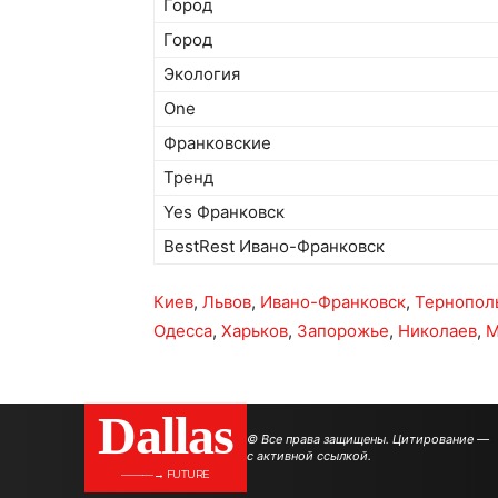
Город
Город
Экология
One
Франковские
Тренд
Yes Франковск
BestRest Ивано-Франковск
Киев
,
Львов
,
Ивано-Франковск
,
Тернопол
Одесса
,
Харьков
,
Запорожье
,
Николаев
,
М
Dallas
© Все права защищены. Цитирование —
с активной ссылкой.
———→ FUTURE