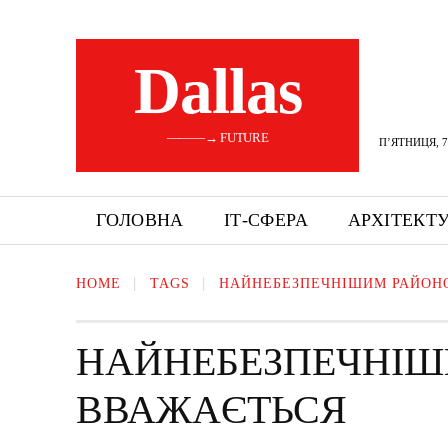
Dallas
———→ FUTURE
П’ЯТНИЦЯ, 7
ГОЛОВНА
ІТ-СФЕРА
АРХІТЕКТ
HOME
TAGS
НАЙНЕБЕЗПЕЧНІШИМ РАЙОН
НАЙНЕБЕЗПЕЧНІШ
ВВАЖАЄТЬСЯ