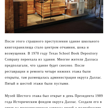
После этого страшного преступления здание школьного
книгохранилища стало центром отчаяния, шока и
возмущения. В 1970 году Texas School Book Depository
Company переехала из здания. Многие жители Далласа
предполагали, что здание будет снесено. После
реставрации и ремонта четыре нижних этажа были
открыты, там размещалась администрация округа Даллас.
Пятый и шестой этажи были пустыми.
Музей Шестого этажа был открыт в день Президента 1989
года Историческим фондом округа Даллас. Создали его в
ответ на многочисленные запросы людей о подробностях